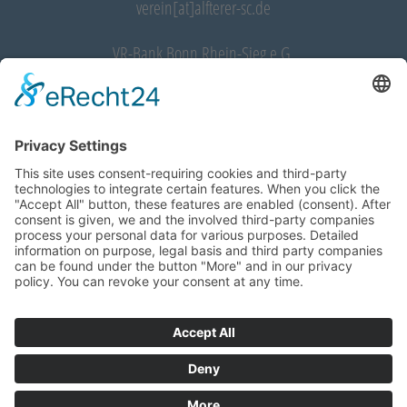
verein[at]alfterer-sc.de
VR-Bank Bonn Rhein-Sieg e.G.
IBAN: DE28 3706 9520 0032 5350 11
BIC: GENODED1RST
START
VEREIN
WINTERLAUFSERIE
ABTEILUNGEN
NEWS
KONTAKT
IMPRESSUM
DATENSCHUTZERKLÄRUNG
COOKIE-EINSTELLUNGEN