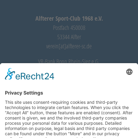
Alfterer Sport-Club 1968 e.V.
Postfach 450008
53344 Alfter
verein[at]alfterer-sc.de
VR-Bank Bonn Rhein-Sieg e.G.
IBAN: DE28 3706 9520 0032 5350 11
BIC: GENODED1RST
START
VEREIN
WINTERLAUFSERIE
ABTEILUNGEN
NEWS